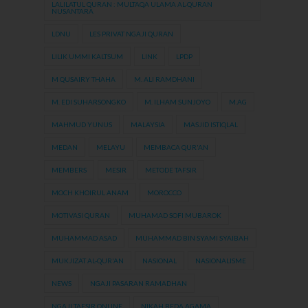
LALILATUL QURAN : MULTAQA ULAMA AL-QURAN
NUSANTARA
LDNU
LES PRIVAT NGAJI QURAN
LILIK UMMI KALTSUM
LINK
LPDP
M QUSAIRY THAHA
M. ALI RAMDHANI
M. EDI SUHARSONGKO
M. ILHAM SUNJOYO
M.AG
MAHMUD YUNUS
MALAYSIA
MASJID ISTIQLAL
MEDAN
MELAYU
MEMBACA QUR'AN
MEMBERS
MESIR
METODE TAFSIR
MOCH KHOIRUL ANAM
MOROCCO
MOTIVASI QURAN
MUHAMAD SOFI MUBAROK
MUHAMMAD ASAD
MUHAMMAD BIN SYAMI SYAIBAH
MUKJIZAT AL-QUR'AN
NASIONAL
NASIONALISME
NEWS
NGAJI PASARAN RAMADHAN
NGAJI TAFSIR ONLINE
NIKAH BEDA AGAMA