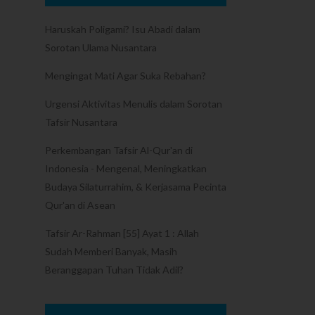
Haruskah Poligami? Isu Abadi dalam
Sorotan Ulama Nusantara
Mengingat Mati Agar Suka Rebahan?
Urgensi Aktivitas Menulis dalam Sorotan
Tafsir Nusantara
Perkembangan Tafsir Al-Qur'an di
Indonesia - Mengenal, Meningkatkan
Budaya Silaturrahim, & Kerjasama Pecinta
Qur'an di Asean
Tafsir Ar-Rahman [55] Ayat 1 : Allah
Sudah Memberi Banyak, Masih
Beranggapan Tuhan Tidak Adil?