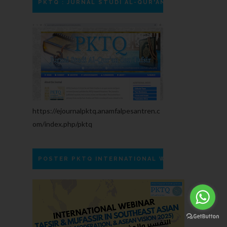
PKTQ : JURNAL STUDI AL-QUR'AN DAN TAFSIR
https://ejournalpktq.anamfalpesantren.c
om/index.php/pktq
POSTER PKTQ INTERNATIONAL WEBINAR