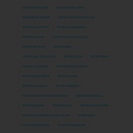
SYARAT MUFASSIR
SYAZA NADA LIANA
TADABBUR QURAN
TAFSIR AHKAM (HUKUM)
TAFSIR AL FATIHAH
TAFSIR AL-BAQARAH
TAFSIR AN-NUR
TAFSIR AR RAHMAN [55]
TAFSIR AR-RUM
TAFSIR ARAB
TAFSIR ASIA TENGGARA
TAFSIR CERAI
TAFSIR CINTA
TAFSIR JUZ AMMA
TAFSIR KEBANGSAAN
TAFSIR KESEHATAN
TAFSIR KLASIK
TAFSIR MAUDHUI
TAFSIR MODERN
TAFSIR NABI MUHAMMAD SAW
TAFSIR NABI RASUL
TAFSIR NEGERA
TAFSIR NIKAH
TAFSIR NUSANTARA
TAFSIR NUSANTARA FAISAL HILMI
TAFSIR OBAT
TAFSIR PARIWISATA
TAFSIR PENDIDIKAN