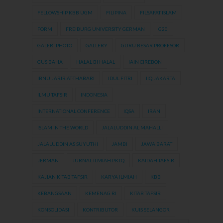
FELLOWSHIP KBB UGM
FILIPINA
FILSAFAT ISLAM
FORM
FREIBURG UNIVERSITY GERMAN
G20
GALERI PHOTO
GALLERY
GURU BESAR PROFESOR
GUS BAHA
HALAL BI HALAL
IAIN CIREBON
IBNU JARIR AT-THABARI
IDUL FITRI
IIQ JAKARTA
ILMU TAFSIR
INDONESIA
INTERNATIONAL CONFERENCE
IQSA
IRAN
ISLAM IN THE WORLD
JALALUDDIN AL MAHALLI
JALALUDDIN AS SUYUTHI
JAMBI
JAWA BARAT
JERMAN
JURNAL ILMIAH PKTQ
KAIDAH TAFSIR
KAJIAN KITAB TAFSIR
KARYA ILMIAH
KBB
KEBANGSAAN
KEMENAG RI
KITAB TAFSIR
KONSOLIDASI
KONTRIBUTOR
KUIS SELANGOR