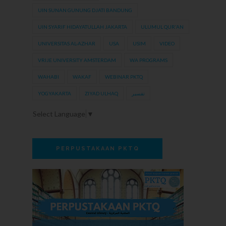
UIN SUNAN GUNUNG DJATI BANDUNG
UIN SYARIF HIDAYATULLAH JAKARTA
ULUMUL QUR'AN
UNIVERSITAS AL-AZHAR
USA
USIM
VIDEO
VRIJE UNIVERSITY AMSTERDAM
WA PROGRAMS
WAHABI
WAKAF
WEBINAR PKTQ
YOGYAKARTA
ZIYAD ULHAQ
تفسير
Select Language
▼
PERPUSTAKAAN PKTQ