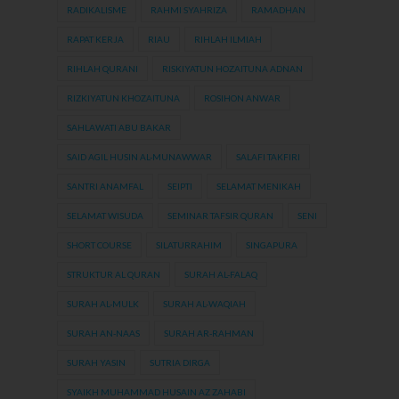
RADIKALISME
RAHMI SYAHRIZA
RAMADHAN
RAPAT KERJA
RIAU
RIHLAH ILMIAH
RIHLAH QURANI
RISKIYATUN HOZAITUNA ADNAN
RIZKIYATUN KHOZAITUNA
ROSIHON ANWAR
SAHLAWATI ABU BAKAR
SAID AGIL HUSIN AL-MUNAWWAR
SALAFI TAKFIRI
SANTRI ANAMFAL
SEIPTI
SELAMAT MENIKAH
SELAMAT WISUDA
SEMINAR TAFSIR QURAN
SENI
SHORT COURSE
SILATURRAHIM
SINGAPURA
STRUKTUR AL QURAN
SURAH AL-FALAQ
SURAH AL-MULK
SURAH AL-WAQIAH
SURAH AN-NAAS
SURAH AR-RAHMAN
SURAH YASIN
SUTRIA DIRGA
SYAIKH MUHAMMAD HUSAIN AZ ZAHABI