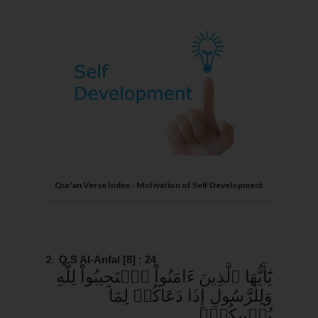
Qur'an Verse Index - Motivation of Self Development
2.
Q.S Al-Anfal [8] : 24
يَٰٓأَيُّهَا ٱلَّذِينَ ءَامَنُواْ ٱسۡتَجِيبُواْ لِلَّهِ
وَلِلرَّسُولِ إِذَا دَعَاكُمۡ لِمَا
يُحۡيِيكُمۡۖ