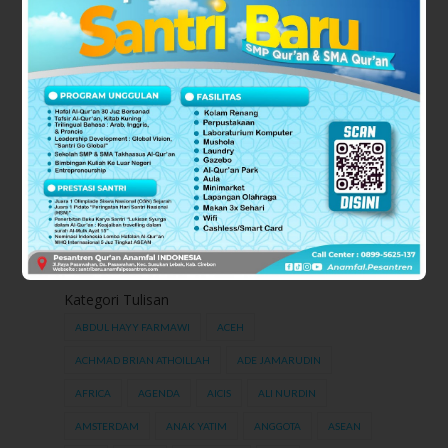
Kategori Tulisan
ABDUL HAYY FARMAWI
ACEH
ACHMAD BRIAN ATHOILLAH
ADE JAMARUDIN
AFRICA
AGENDA
AICIS
ALI NURDIN
AMSTERDAM
ANAK YATIM
ANGGOTA
ASEAN