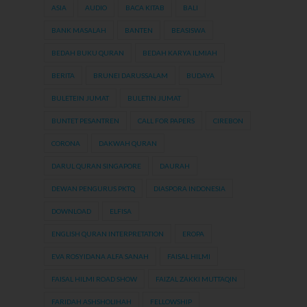
ASIA
AUDIO
BACA KITAB
BALI
BANK MASALAH
BANTEN
BEASISWA
BEDAH BUKU QURAN
BEDAH KARYA ILMIAH
BERITA
BRUNEI DARUSSALAM
BUDAYA
BULETEIN JUMAT
BULETIN JUMAT
BUNTET PESANTREN
CALL FOR PAPERS
CIREBON
CORONA
DAKWAH QURAN
DARUL QURAN SINGAPORE
DAURAH
DEWAN PENGURUS PKTQ
DIASPORA INDONESIA
DOWNLOAD
ELFISA
ENGLISH QURAN INTERPRETATION
EROPA
EVA ROSYIDANA ALFA SANAH
FAISAL HILMI
FAISAL HILMI ROAD SHOW
FAIZAL ZAKKI MUTTAQIN
FARIDAH ASHSHOLIHAH
FELLOWSHIP