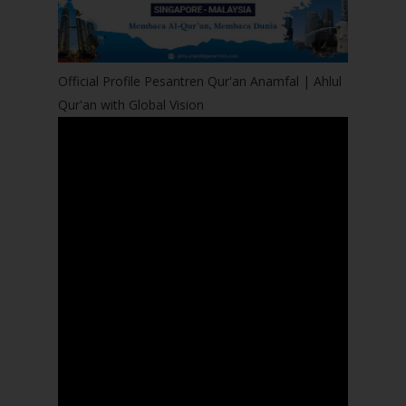
Official Profile Pesantren Qur'an Anamfal | Ahlul
Qur'an with Global Vision