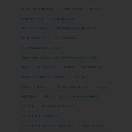
NUR KHOLIK RIDWAN
NURFADLIYATI
PANDEMI
PASPOR GRATIS
PCINU BELANDA
PEMIKIRAN ISLAM
PENDIDIKAN KADER ULAMA
PENERBIT BUKU
PENGHARGAAN
PERINGATAN MAULID NABI
PESANTREN AL-MUNAWWIR KRAPYAK YOGYAKARTA
PHBI
PLURALISME
POSTER
PRESS RELEAS
PROF. DR. JAJANG A ROHMANA
PROFIL
PROFIL MUFASSIR
PROFIL SURAH QURAN
PROFILE
PROGRAM
PTIQ
Q&A
QURAISH SHIHAB
QURAN
QURAN DAN EKONOMI
QURAN DAN KEUANGAN
QURAN DAN PENGEMBANGAN DIRI
QURAN INDEKS