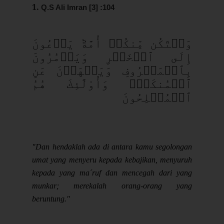
1.
Q.S Ali Imran [3] :104
وَلۡتَكُن مِّنكُمۡ أُمَّةٞ يَدۡعُونَ
إِلَى ٱلۡخَيۡرِ وَيَأۡمُرُونَ
بِٱلۡمَعۡرُوفِ وَيَنۡهَوۡنَ عَنِ
ٱلۡمُنكَرِۚ وَأُوْلَٰٓئِكَ هُمُ
ٱلۡمُفۡلِحُونَ
"
Dan hendaklah ada di antara kamu segolongan
umat yang menyeru kepada kebajikan, menyuruh
kepada yang ma´ruf dan mencegah dari yang
munkar; merekalah orang-orang yang
beruntung."