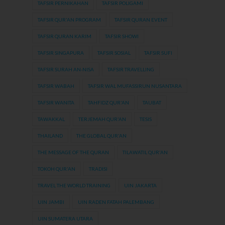
TAFSIR PERNIKAHAN
TAFSIR POLIGAMI
TAFSIR QUR'AN PROGRAM
TAFSIR QURAN EVENT
TAFSIR QURAN KARIM
TAFSIR SHOWI
TAFSIR SINGAPURA
TAFSIR SOSIAL
TAFSIR SUFI
TAFSIR SURAH AN-NISA
TAFSIR TRAVELLING
TAFSIR WABAH
TAFSIR WAL MUFASSIRUN NUSANTARA
TAFSIR WANITA
TAHFIDZ QUR'AN
TAUBAT
TAWAKKAL
TERJEMAH QUR'AN
TESIS
THAILAND
THE GLOBAL QUR'AN
THE MESSAGE OF THE QURAN
TILAWATIL QUR'AN
TOKOH QUR'AN
TRADISI
TRAVEL THE WORLD TRAINING
UIN JAKARTA
UIN JAMBI
UIN RADEN FATAH PALEMBANG
UIN SUMATERA UTARA