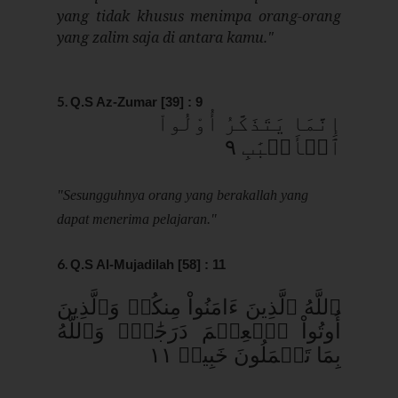
yang tidak khusus menimpa orang-orang
yang zalim saja di antara kamu."
5.
Q.S Az-Zumar [39] : 9
إِنَّمَا يَتَذَكَّرُ أُوْلُواْ
ٱلۡأَلۡبَٰبِ ٩
"Sesungguhnya orang yang berakallah yang
dapat menerima pelajaran."
6.
Q.S Al-Mujadilah [58] : 11
ٱللَّهُ ٱلَّذِينَ ءَامَنُواْ مِنكُمۡ وَٱلَّذِينَ
أُوتُواْ ٱلۡعِلۡمَ دَرَجَٰتٖۚ وَٱللَّهُ
بِمَا تَعۡمَلُونَ خَبِيرٞ ١١