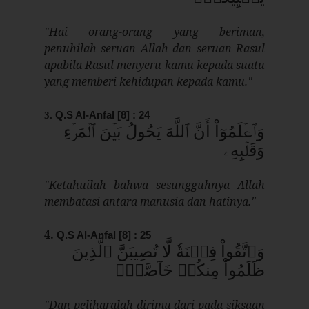
"Hai orang-orang yang beriman,
penuhilah seruan Allah dan seruan Rasul
apabila Rasul menyeru kamu kepada suatu
yang memberi kehidupan kepada kamu."
3.
Q.S Al-Anfal [8] : 24
وَٱعۡلَمُوٓاْ أَنَّ ٱللَّهَ يَحُولُ بَيۡنَ ٱلۡمَرۡءِ
وَقَلۡبِهِۦ
"Ketahuilah bahwa sesungguhnya Allah
membatasi antara manusia dan hatinya."
4.
Q.S Al-Anfal [8] : 25
وَٱتَّقُواْ فِتۡنَةٗ لَّا تُصِيبَنَّ ٱلَّذِينَ
ظَلَمُواْ مِنكُمۡ خَآصَّةٗۖ
"Dan peliharalah dirimu dari pada siksaan