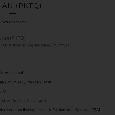
'AN (PKTQ)
NOVEMBER 05, 2016
ur'an (PKTQ)
:
di Qur'an (khususnya) dan Islam (umumnya)
 internasional
ian umum Al-Qur'an dan Tafsir
PKTQ
fsir & Mufassir Nusantara)
u dan karya ilmiah, peminat tafsir dan studi Qur'an di PTAI