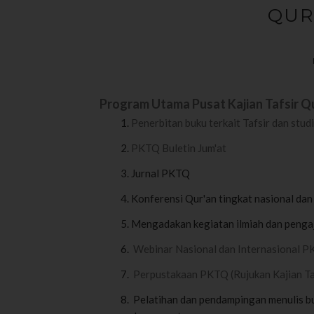
QUR
Program Utama Pusat Kajian Tafsir Q
Penerbitan buku terkait Tafsir dan stu
PKTQ Buletin Jum'at
Jurnal PKTQ
Konferensi Qur'an tingkat nasional dan
Mengadakan kegiatan ilmiah dan pengaj
Webinar Nasional dan Internasional 
Perpustakaan PKTQ (Rujukan Kajian Ta
Pelatihan dan pendampingan menulis buk