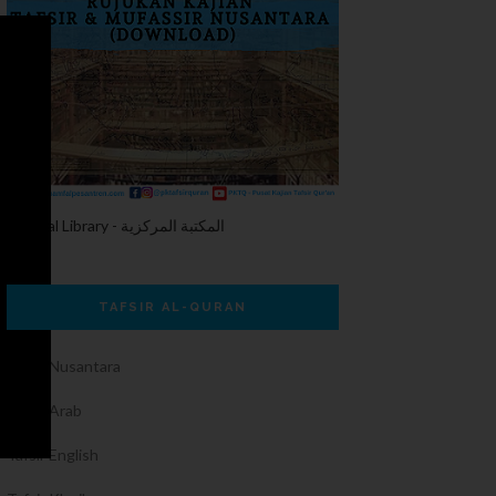
Central Library - المكتبة المركزية
TAFSIR AL-QURAN
Tafsir Nusantara
Tafsir Arab
Tafsir English