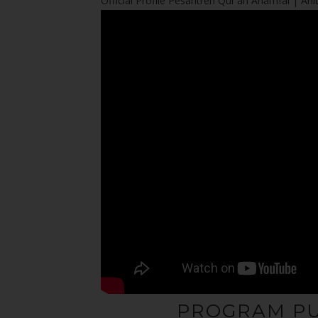
Official Profile Pesantren Qur'an Anamfal | Ahlu
PROGRAM PU