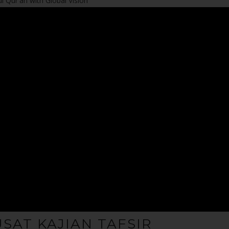
l Qur'an with Global Vision
SAT KAJIAN TAFSIR