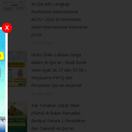
Ini Dia Info Lengkap
Konferensi Internasional
AICIS+ 2025 di Universitas
Islam Internasional Indonesia
X
(UIII)!
14 Aug 2025
Gratis Buku Lukisan Surga
dalam Al-Qur'an : Studi Surah
Yasin Ayat 26-27 dan 55-58 |
Kerjasama PKTQ dan
Pesantren Qur'an Anamfal
22 May 2025
Yuk Tunaikan Zakat Maal
(Harta) di Bulan Ramadan
Berlipat Pahala | Pendidikan
dan Dakwah Al-Qur'an