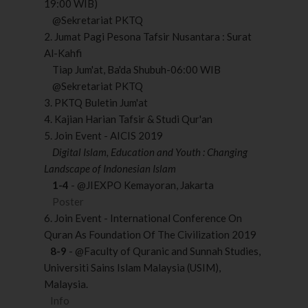
19:00 WIB)
@Sekretariat PKTQ
2. Jumat Pagi Pesona Tafsir Nusantara : Surat
Al-Kahfi
Tiap Jum'at, Ba'da Shubuh-06:00 WIB
@Sekretariat PKTQ
3. PKTQ Buletin Jum'at
4. Kajian Harian Tafsir & Studi Qur'an
5. Join Event - AICIS 2019
Digital Islam, Education and Youth :
Changing
Landscape of Indonesian Islam
1-4
- @JIEXPO Kemayoran, Jakarta
Poster
6. Join Event - International Conference On
Quran As Foundation Of The Civilization 2019
8-9
- @Faculty of Quranic and Sunnah Studies,
Universiti Sains Islam Malaysia (USIM),
Malaysia.
Info