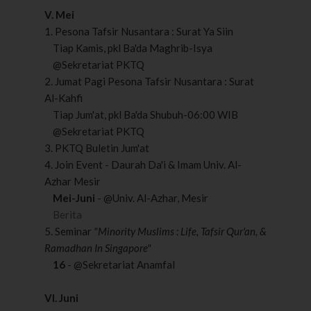
V. Mei
1. Pesona Tafsir Nusantara : Surat Ya Siin
Tiap Kamis, pkl Ba'da Maghrib-Isya
@Sekretariat PKTQ
2. Jumat Pagi Pesona Tafsir Nusantara : Surat
Al-Kahfi
Tiap Jum'at, pkl Ba'da Shubuh-06:00 WIB
@Sekretariat PKTQ
3. PKTQ Buletin Jum'at
4. Join Event - Daurah Da'i & Imam Univ. Al-
Azhar Mesir
Mei-Juni
- @Univ. Al-Azhar, Mesir
Berita
5. Seminar
"Minority Muslims : Life, Tafsir Qur'an, &
Ramadhan In Singapore"
16
- @Sekretariat Anamfal
VI. Juni