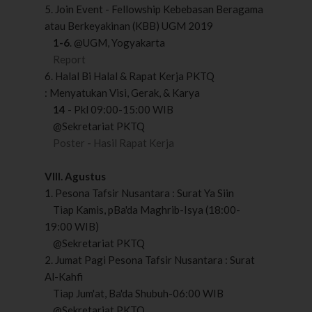
5. Join Event - Fellowship Kebebasan Beragama
atau Berkeyakinan (KBB) UGM 2019
1-6
. @UGM, Yogyakarta
Report
6. Halal Bi Halal & Rapat Kerja PKTQ
: Menyatukan Visi, Gerak, & Karya
14
- Pkl 09:00-15:00 WIB
@Sekretariat PKTQ
Poster
-
Hasil Rapat Kerja
VIII. Agustus
1. Pesona Tafsir Nusantara : Surat Ya Siin
Tiap Kamis, pBa'da Maghrib-Isya (18:00-
19:00 WIB)
@Sekretariat PKTQ
2. Jumat Pagi Pesona Tafsir Nusantara : Surat
Al-Kahfi
Tiap Jum'at, Ba'da Shubuh-06:00 WIB
@Sekretariat PKTQ