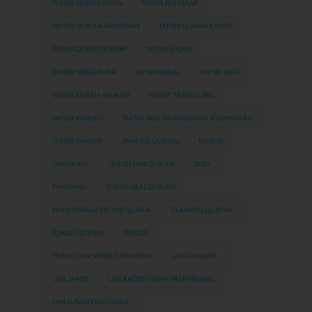
TAFSIR PERNIKAHAN
TAFSIR POLIGAMI
TAFSIR QUR'AN PROGRAM
TAFSIR QURAN EVENT
TAFSIR QURAN KARIM
TAFSIR SHOWI
TAFSIR SINGAPURA
TAFSIR SOSIAL
TAFSIR SUFI
TAFSIR SURAH AN-NISA
TAFSIR TRAVELLING
TAFSIR WABAH
TAFSIR WAL MUFASSIRUN NUSANTARA
TAFSIR WANITA
TAHFIDZ QUR'AN
TAUBAT
TAWAKKAL
TERJEMAH QUR'AN
TESIS
THAILAND
THE GLOBAL QUR'AN
THE MESSAGE OF THE QURAN
TILAWATIL QUR'AN
TOKOH QUR'AN
TRADISI
TRAVEL THE WORLD TRAINING
UIN JAKARTA
UIN JAMBI
UIN RADEN FATAH PALEMBANG
UIN SUMATERA UTARA