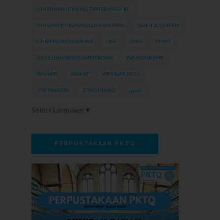
UIN SUNAN GUNUNG DJATI BANDUNG
UIN SYARIF HIDAYATULLAH JAKARTA
ULUMUL QUR'AN
UNIVERSITAS AL-AZHAR
USA
USIM
VIDEO
VRIJE UNIVERSITY AMSTERDAM
WA PROGRAMS
WAHABI
WAKAF
WEBINAR PKTQ
YOGYAKARTA
ZIYAD ULHAQ
تفسير
Select Language
▼
PERPUSTAKAAN PKTQ