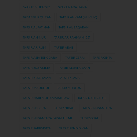
SYARAT MUFASSIR
SYAZA NADA LIANA
TADABBUR QURAN
TAFSIR AHKAM (HUKUM)
TAFSIR AL FATIHAH
TAFSIR AL-BAQARAH
TAFSIR AN-NUR
TAFSIR AR RAHMAN [55]
TAFSIR AR-RUM
TAFSIR ARAB
TAFSIR ASIA TENGGARA
TAFSIR CERAI
TAFSIR CINTA
TAFSIR JUZ AMMA
TAFSIR KEBANGSAAN
TAFSIR KESEHATAN
TAFSIR KLASIK
TAFSIR MAUDHUI
TAFSIR MODERN
TAFSIR NABI MUHAMMAD SAW
TAFSIR NABI RASUL
TAFSIR NEGERA
TAFSIR NIKAH
TAFSIR NUSANTARA
TAFSIR NUSANTARA FAISAL HILMI
TAFSIR OBAT
TAFSIR PARIWISATA
TAFSIR PENDIDIKAN