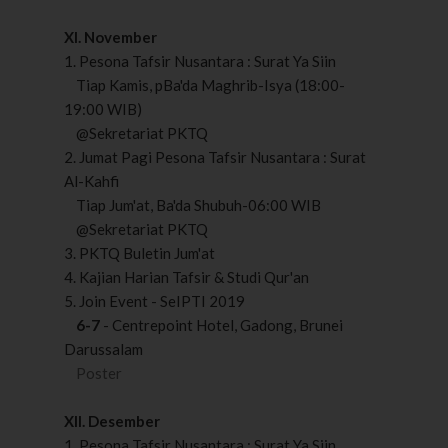
XI. November
1. Pesona Tafsir Nusantara : Surat Ya Siin
Tiap Kamis, pBa'da Maghrib-Isya (18:00-
19:00 WIB)
@Sekretariat PKTQ
2. Jumat Pagi Pesona Tafsir Nusantara : Surat
Al-Kahfi
Tiap Jum'at, Ba'da Shubuh-06:00 WIB
@Sekretariat PKTQ
3. PKTQ Buletin Jum'at
4. Kajian Harian Tafsir & Studi Qur'an
5. Join Event - SeIPTI 2019
6-7
- Centrepoint Hotel, Gadong, Brunei
Darussalam
Poster
XII. Desember
1. Pesona Tafsir Nusantara : Surat Ya Siin