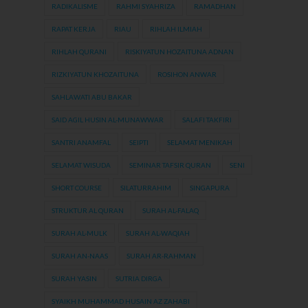
RADIKALISME
RAHMI SYAHRIZA
RAMADHAN
RAPAT KERJA
RIAU
RIHLAH ILMIAH
RIHLAH QURANI
RISKIYATUN HOZAITUNA ADNAN
RIZKIYATUN KHOZAITUNA
ROSIHON ANWAR
SAHLAWATI ABU BAKAR
SAID AGIL HUSIN AL-MUNAWWAR
SALAFI TAKFIRI
SANTRI ANAMFAL
SEIPTI
SELAMAT MENIKAH
SELAMAT WISUDA
SEMINAR TAFSIR QURAN
SENI
SHORT COURSE
SILATURRAHIM
SINGAPURA
STRUKTUR AL QURAN
SURAH AL-FALAQ
SURAH AL-MULK
SURAH AL-WAQIAH
SURAH AN-NAAS
SURAH AR-RAHMAN
SURAH YASIN
SUTRIA DIRGA
SYAIKH MUHAMMAD HUSAIN AZ ZAHABI