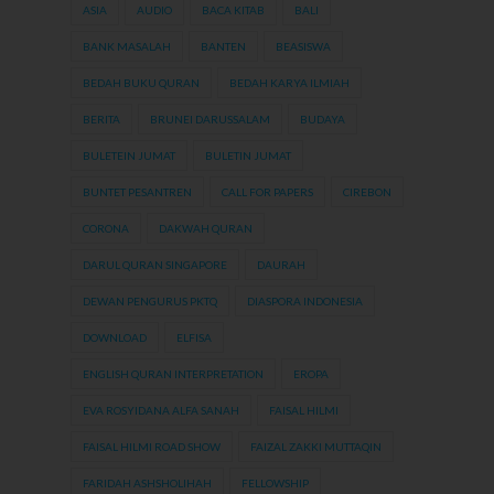
ASIA
AUDIO
BACA KITAB
BALI
BANK MASALAH
BANTEN
BEASISWA
BEDAH BUKU QURAN
BEDAH KARYA ILMIAH
BERITA
BRUNEI DARUSSALAM
BUDAYA
BULETEIN JUMAT
BULETIN JUMAT
BUNTET PESANTREN
CALL FOR PAPERS
CIREBON
CORONA
DAKWAH QURAN
DARUL QURAN SINGAPORE
DAURAH
DEWAN PENGURUS PKTQ
DIASPORA INDONESIA
DOWNLOAD
ELFISA
ENGLISH QURAN INTERPRETATION
EROPA
EVA ROSYIDANA ALFA SANAH
FAISAL HILMI
FAISAL HILMI ROAD SHOW
FAIZAL ZAKKI MUTTAQIN
FARIDAH ASHSHOLIHAH
FELLOWSHIP