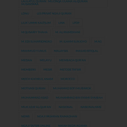
LALILATUL QURAN : MULTAQA ULAMA AL-QURAN
NUSANTARA
LDNU
LES PRIVAT NGAJI QURAN
LILIK UMMI KALTSUM
LINK
LPDP
M QUSAIRY THAHA
M. ALI RAMDHANI
M. EDI SUHARSONGKO
M. ILHAM SUNJOYO
M.AG
MAHMUD YUNUS
MALAYSIA
MASJID ISTIQLAL
MEDAN
MELAYU
MEMBACA QUR'AN
MEMBERS
MESIR
METODE TAFSIR
MOCH KHOIRUL ANAM
MOROCCO
MOTIVASI QURAN
MUHAMAD SOFI MUBAROK
MUHAMMAD ASAD
MUHAMMAD BIN SYAMI SYAIBAH
MUKJIZAT AL-QUR'AN
NASIONAL
NASIONALISME
NEWS
NGAJI PASARAN RAMADHAN
NGAJI TAFSIR ONLINE
NIKAH BEDA AGAMA