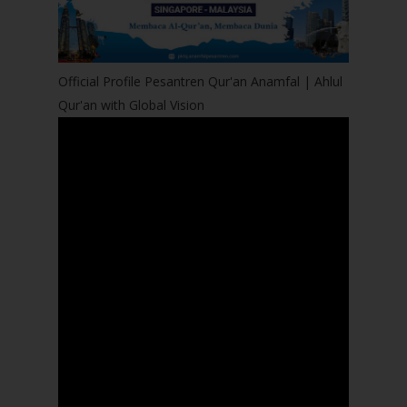
Official Profile Pesantren Qur'an Anamfal | Ahlul
Qur'an with Global Vision