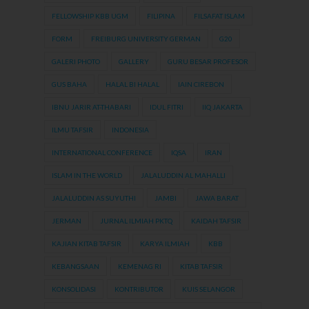
FELLOWSHIP KBB UGM
FILIPINA
FILSAFAT ISLAM
FORM
FREIBURG UNIVERSITY GERMAN
G20
GALERI PHOTO
GALLERY
GURU BESAR PROFESOR
GUS BAHA
HALAL BI HALAL
IAIN CIREBON
IBNU JARIR AT-THABARI
IDUL FITRI
IIQ JAKARTA
ILMU TAFSIR
INDONESIA
INTERNATIONAL CONFERENCE
IQSA
IRAN
ISLAM IN THE WORLD
JALALUDDIN AL MAHALLI
JALALUDDIN AS SUYUTHI
JAMBI
JAWA BARAT
JERMAN
JURNAL ILMIAH PKTQ
KAIDAH TAFSIR
KAJIAN KITAB TAFSIR
KARYA ILMIAH
KBB
KEBANGSAAN
KEMENAG RI
KITAB TAFSIR
KONSOLIDASI
KONTRIBUTOR
KUIS SELANGOR