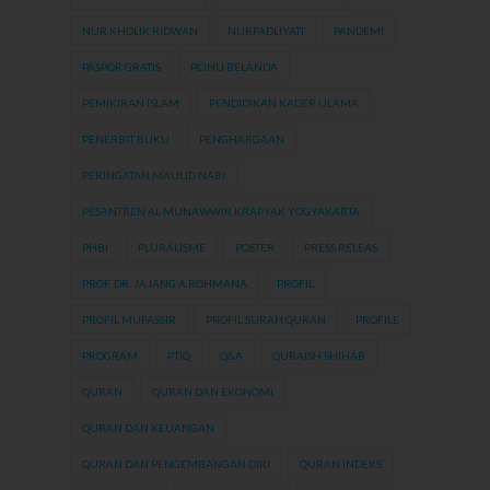
NUR KHOLIK RIDWAN
NURFADLIYATI
PANDEMI
PASPOR GRATIS
PCINU BELANDA
PEMIKIRAN ISLAM
PENDIDIKAN KADER ULAMA
PENERBIT BUKU
PENGHARGAAN
PERINGATAN MAULID NABI
PESANTREN AL-MUNAWWIR KRAPYAK YOGYAKARTA
PHBI
PLURALISME
POSTER
PRESS RELEAS
PROF. DR. JAJANG A ROHMANA
PROFIL
PROFIL MUFASSIR
PROFIL SURAH QURAN
PROFILE
PROGRAM
PTIQ
Q&A
QURAISH SHIHAB
QURAN
QURAN DAN EKONOMI
QURAN DAN KEUANGAN
QURAN DAN PENGEMBANGAN DIRI
QURAN INDEKS