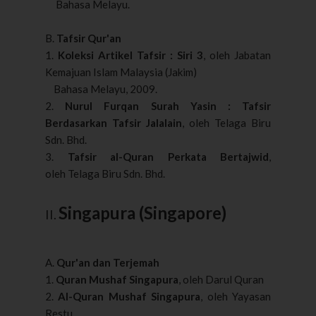
Bahasa Melayu.
B.
Tafsir Qur'an
1.
Koleksi Artikel Tafsir : Siri 3
, oleh Jabatan
Kemajuan Islam Malaysia (Jakim)
Bahasa Melayu, 2009.
2.
Nurul Furqan Surah Yasin : Tafsir
Berdasarkan Tafsir Jalalain
, oleh Telaga Biru
Sdn. Bhd.
3.
Tafsir al-Quran Perkata Bertajwid
,
oleh Telaga Biru Sdn. Bhd.
Singapura (Singapore)
II.
A.
Qur'an dan Terjemah
1.
Quran Mushaf Singapura
, oleh Darul Quran
2.
Al-Quran Mushaf Singapura
, oleh Yayasan
Restu