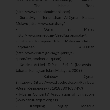
- Thai Islamic Book
(http://www.thaiislamicbook.com)
- Surah.My : Terjemahan Al-Quran Bahasa
Melayu (http://www.surah.my/
- Quran in Malay
(http://www.iium.edu.my/deed/quran/malay/)
- Jabatan Kemajuan Islam Malaysia (Jakim),
Terjemahan Al-Quran
(http://www.islam.gov.my/e-jakim/e-
quran/terjemahan-al-quran)
- Koleksi Artikel Tafsir : Siri 3 (Malaysia :
Jabatan Kemajuan Islam Malaysia, 2009)
- Rainbow Quran
Singapore (https://www.facebook.com/Rainbow
-Quran-Singapore-731818380168749/)
- Muslim Converts' Association of Singapore
(www.darul-arqam.org.sg)
- Kampung Siglap Mosque