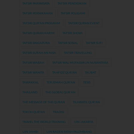
TAFSIR PARIWISATA
TAFSIR PENDIDIKAN
TAFSIR PERNIKAHAN
TAFSIR POLIGAMI
TAFSIR QUR'AN PROGRAM
TAFSIR QURAN EVENT
TAFSIR QURAN KARIM
TAFSIR SHOWI
TAFSIR SINGAPURA
TAFSIR SOSIAL
TAFSIR SUFI
TAFSIR SURAH AN-NISA
TAFSIR TRAVELLING
TAFSIR WABAH
TAFSIR WAL MUFASSIRUN NUSANTARA
TAFSIR WANITA
TAHFIDZ QUR'AN
TAUBAT
TAWAKKAL
TERJEMAH QUR'AN
TESIS
THAILAND
THE GLOBAL QUR'AN
THE MESSAGE OF THE QURAN
TILAWATIL QUR'AN
TOKOH QUR'AN
TRADISI
TRAVEL THE WORLD TRAINING
UIN JAKARTA
UIN JAMBI
UIN RADEN FATAH PALEMBANG