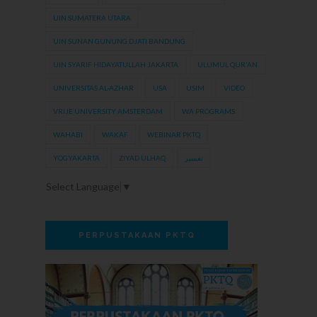
UIN SUMATERA UTARA
UIN SUNAN GUNUNG DJATI BANDUNG
UIN SYARIF HIDAYATULLAH JAKARTA
ULUMUL QUR'AN
UNIVERSITAS AL-AZHAR
USA
USIM
VIDEO
VRIJE UNIVERSITY AMSTERDAM
WA PROGRAMS
WAHABI
WAKAF
WEBINAR PKTQ
YOGYAKARTA
ZIYAD ULHAQ
تفسير
Select Language
▼
PERPUSTAKAAN PKTQ