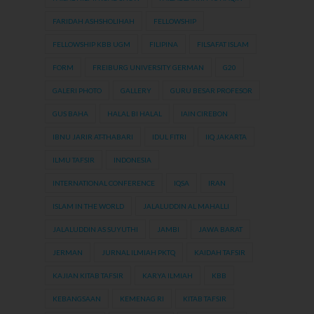
FARIDAH ASHSHOLIHAH
FELLOWSHIP
FELLOWSHIP KBB UGM
FILIPINA
FILSAFAT ISLAM
FORM
FREIBURG UNIVERSITY GERMAN
G20
GALERI PHOTO
GALLERY
GURU BESAR PROFESOR
GUS BAHA
HALAL BI HALAL
IAIN CIREBON
IBNU JARIR AT-THABARI
IDUL FITRI
IIQ JAKARTA
ILMU TAFSIR
INDONESIA
INTERNATIONAL CONFERENCE
IQSA
IRAN
ISLAM IN THE WORLD
JALALUDDIN AL MAHALLI
JALALUDDIN AS SUYUTHI
JAMBI
JAWA BARAT
JERMAN
JURNAL ILMIAH PKTQ
KAIDAH TAFSIR
KAJIAN KITAB TAFSIR
KARYA ILMIAH
KBB
KEBANGSAAN
KEMENAG RI
KITAB TAFSIR