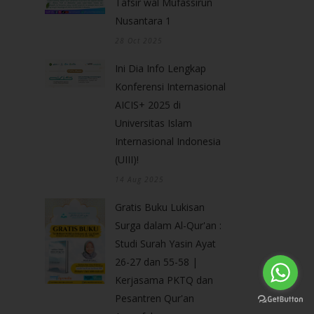
Tafsir wal Mufassirun
Nusantara 1
28 Oct 2025
Ini Dia Info Lengkap
Konferensi Internasional
AICIS+ 2025 di
Universitas Islam
Internasional Indonesia
(UIII)!
14 Aug 2025
Gratis Buku Lukisan
Surga dalam Al-Qur'an :
Studi Surah Yasin Ayat
26-27 dan 55-58 |
Kerjasama PKTQ dan
Pesantren Qur'an