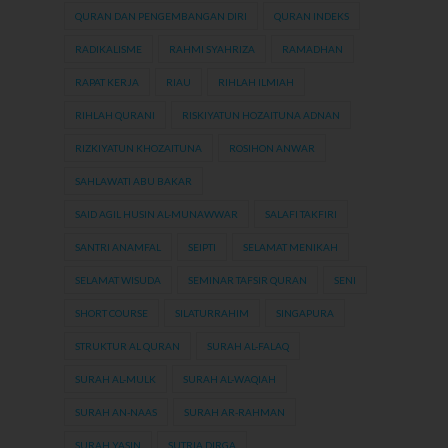
QURAN DAN PENGEMBANGAN DIRI
QURAN INDEKS
RADIKALISME
RAHMI SYAHRIZA
RAMADHAN
RAPAT KERJA
RIAU
RIHLAH ILMIAH
RIHLAH QURANI
RISKIYATUN HOZAITUNA ADNAN
RIZKIYATUN KHOZAITUNA
ROSIHON ANWAR
SAHLAWATI ABU BAKAR
SAID AGIL HUSIN AL-MUNAWWAR
SALAFI TAKFIRI
SANTRI ANAMFAL
SEIPTI
SELAMAT MENIKAH
SELAMAT WISUDA
SEMINAR TAFSIR QURAN
SENI
SHORT COURSE
SILATURRAHIM
SINGAPURA
STRUKTUR AL QURAN
SURAH AL-FALAQ
SURAH AL-MULK
SURAH AL-WAQIAH
SURAH AN-NAAS
SURAH AR-RAHMAN
SURAH YASIN
SUTRIA DIRGA