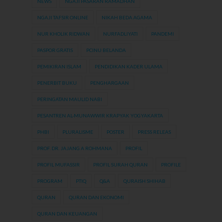
NEWS
NGAJI PASARAN RAMADHAN
NGAJI TAFSIR ONLINE
NIKAH BEDA AGAMA
NUR KHOLIK RIDWAN
NURFADLIYATI
PANDEMI
PASPOR GRATIS
PCINU BELANDA
PEMIKIRAN ISLAM
PENDIDIKAN KADER ULAMA
PENERBIT BUKU
PENGHARGAAN
PERINGATAN MAULID NABI
PESANTREN AL-MUNAWWIR KRAPYAK YOGYAKARTA
PHBI
PLURALISME
POSTER
PRESS RELEAS
PROF. DR. JAJANG A ROHMANA
PROFIL
PROFIL MUFASSIR
PROFIL SURAH QURAN
PROFILE
PROGRAM
PTIQ
Q&A
QURAISH SHIHAB
QURAN
QURAN DAN EKONOMI
QURAN DAN KEUANGAN