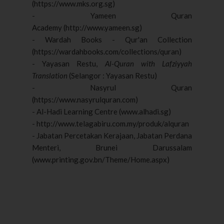
(https://www.mks.org.sg)
- Yameen Quran
Academy (http://www.yameen.sg)
- Wardah Books - Qur'an Collection
(https://wardahbooks.com/collections/quran)
- Yayasan Restu,
Al-Quran with Lafziyyah
Translation
(Selangor : Yayasan Restu)
- Nasyrul Quran
(https://www.nasyrulquran.com)
- Al-Hadi Learning Centre (www.alhadi.sg)
- http://www.telagabiru.com.my/produk/alquran
- Jabatan Percetakan Kerajaan, Jabatan Perdana
Menteri, Brunei Darussalam
(www.printing.gov.bn/Theme/Home.aspx)