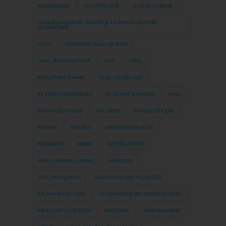
KONSOLIDASI
KONTRIBUTOR
KUIS SELANGOR
LALILATUL QURAN : MULTAQA ULAMA AL-QURAN
NUSANTARA
LDNU
LES PRIVAT NGAJI QURAN
LILIK UMMI KALTSUM
LINK
LPDP
M QUSAIRY THAHA
M. ALI RAMDHANI
M. EDI SUHARSONGKO
M. ILHAM SUNJOYO
M.AG
MAHMUD YUNUS
MALAYSIA
MASJID ISTIQLAL
MEDAN
MELAYU
MEMBACA QUR'AN
MEMBERS
MESIR
METODE TAFSIR
MOCH KHOIRUL ANAM
MOROCCO
MOTIVASI QURAN
MUHAMAD SOFI MUBAROK
MUHAMMAD ASAD
MUHAMMAD BIN SYAMI SYAIBAH
MUKJIZAT AL-QUR'AN
NASIONAL
NASIONALISME