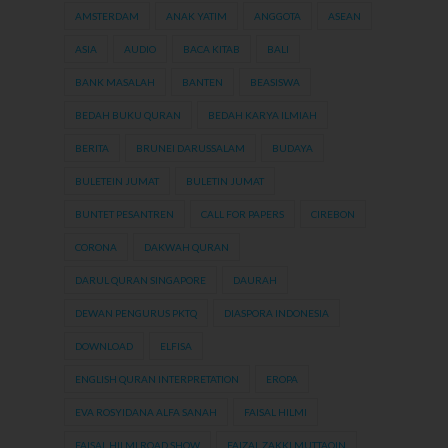
AMSTERDAM
ANAK YATIM
ANGGOTA
ASEAN
ASIA
AUDIO
BACA KITAB
BALI
BANK MASALAH
BANTEN
BEASISWA
BEDAH BUKU QURAN
BEDAH KARYA ILMIAH
BERITA
BRUNEI DARUSSALAM
BUDAYA
BULETEIN JUMAT
BULETIN JUMAT
BUNTET PESANTREN
CALL FOR PAPERS
CIREBON
CORONA
DAKWAH QURAN
DARUL QURAN SINGAPORE
DAURAH
DEWAN PENGURUS PKTQ
DIASPORA INDONESIA
DOWNLOAD
ELFISA
ENGLISH QURAN INTERPRETATION
EROPA
EVA ROSYIDANA ALFA SANAH
FAISAL HILMI
FAISAL HILMI ROAD SHOW
FAIZAL ZAKKI MUTTAQIN