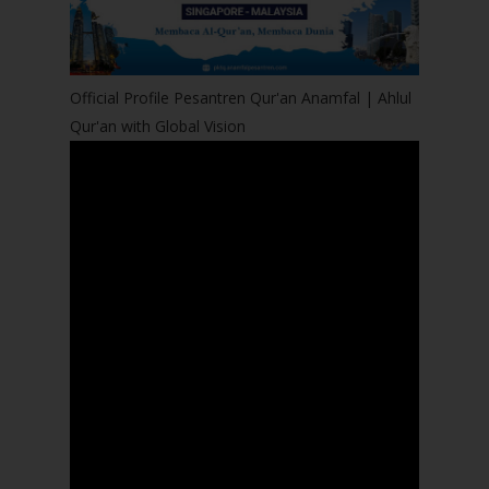
Official Profile Pesantren Qur'an Anamfal | Ahlul
Qur'an with Global Vision