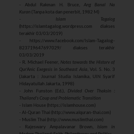
-
Abdul Rakman H. Bruce,
Ang Banal Na
Kuran
(Tanpa kota dan penerbit,
1982 M)
-
Islam Tagalog
(https://islamtagalog.wordpress.com diakses
terakhir 03/03/2019)
- https://www.facebook.com/Islam-Tagalog-
823719647697029/ diakses terakhir
03/03/2019
- R. Michael Feener,
Notes towards the Historv of
Qur'Anic Exegesis in Southeast Asia
, Vol. 5. No. 3
(Jakarta : Journal Studia Islamika, UIN Syarif
Hidayatullah Jakarta, 1998)
- John Funston (Ed.),
Divided Over Thaksin :
Thailand's Coup and Problematic Transition
- Islam House (https://islamhouse.com)
- Al-Quran Thai (http://www.alquran-thai.com)
- Muslim Thai (http://www.muslimthai.com)
- Rajeswary Ampalavanar Brown,
Islam in
Modern Thailand: Faith, Philanthropy and Politics