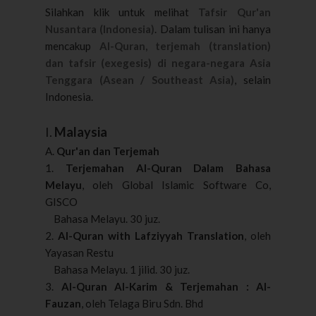
Silahkan klik untuk melihat
Tafsir Qur'an
Nusantara (Indonesia)
. Dalam tulisan ini hanya
mencakup
Al-Quran, terjemah (translation)
dan tafsir (exegesis) di negara-negara Asia
Tenggara (Asean / Southeast Asia)
, selain
Indonesia.
I.
Malaysia
A.
Qur'an dan Terjemah
1.
Terjemahan Al-Quran Dalam Bahasa
Melayu
, oleh Global Islamic Software Co,
GISCO
Bahasa Melayu. 30 juz.
2.
Al-Quran with Lafziyyah Translation
, oleh
Yayasan Restu
Bahasa Melayu. 1 jilid. 30 juz.
3.
Al-Quran Al-Karim & Terjemahan : Al-
Fauzan
, oleh Telaga Biru Sdn. Bhd