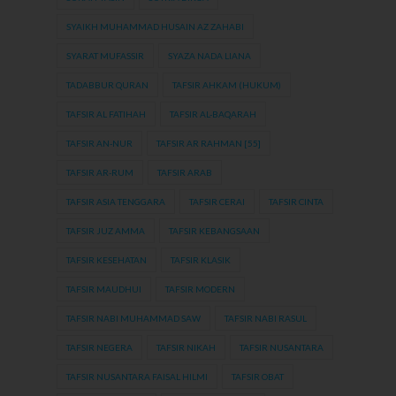
SYAIKH MUHAMMAD HUSAIN AZ ZAHABI
SYARAT MUFASSIR
SYAZA NADA LIANA
TADABBUR QURAN
TAFSIR AHKAM (HUKUM)
TAFSIR AL FATIHAH
TAFSIR AL-BAQARAH
TAFSIR AN-NUR
TAFSIR AR RAHMAN [55]
TAFSIR AR-RUM
TAFSIR ARAB
TAFSIR ASIA TENGGARA
TAFSIR CERAI
TAFSIR CINTA
TAFSIR JUZ AMMA
TAFSIR KEBANGSAAN
TAFSIR KESEHATAN
TAFSIR KLASIK
TAFSIR MAUDHUI
TAFSIR MODERN
TAFSIR NABI MUHAMMAD SAW
TAFSIR NABI RASUL
TAFSIR NEGERA
TAFSIR NIKAH
TAFSIR NUSANTARA
TAFSIR NUSANTARA FAISAL HILMI
TAFSIR OBAT