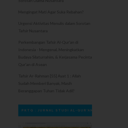
Sorotan Ulama Nusantara
Mengingat Mati Agar Suka Rebahan?
Urgensi Aktivitas Menulis dalam Sorotan
Tafsir Nusantara
Perkembangan Tafsir Al-Qur'an di
Indonesia - Mengenal, Meningkatkan
Budaya Silaturrahim, & Kerjasama Pecinta
Qur'an di Asean
Tafsir Ar-Rahman [55] Ayat 1 : Allah
Sudah Memberi Banyak, Masih
Beranggapan Tuhan Tidak Adil?
PKTQ : JURNAL STUDI AL-QUR'AN DAN TAFSIR