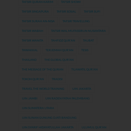
TAFSIR QURAN KARIM
TAFSIR SHOWI
TAFSIR SINGAPURA
TAFSIR SOSIAL
TAFSIR SUFI
TAFSIR SURAH AN-NISA
TAFSIR TRAVELLING
TAFSIR WABAH
TAFSIR WAL MUFASSIRUN NUSANTARA
TAFSIR WANITA
TAHFIDZ QUR'AN
TAUBAT
TAWAKKAL
TERJEMAH QUR'AN
TESIS
THAILAND
THE GLOBAL QUR'AN
THE MESSAGE OF THE QURAN
TILAWATIL QUR'AN
TOKOH QUR'AN
TRADISI
TRAVEL THE WORLD TRAINING
UIN JAKARTA
UIN JAMBI
UIN RADEN FATAH PALEMBANG
UIN SUMATERA UTARA
UIN SUNAN GUNUNG DJATI BANDUNG
UIN SYARIF HIDAYATULLAH JAKARTA
ULUMUL QUR'AN