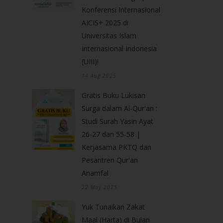
Konferensi Internasional
AICIS+ 2025 di
Universitas Islam
Internasional Indonesia
(UIII)!
14 Aug 2025
Gratis Buku Lukisan
Surga dalam Al-Qur'an :
Studi Surah Yasin Ayat
26-27 dan 55-58 |
Kerjasama PKTQ dan
Pesantren Qur'an
Anamfal
22 May 2025
Yuk Tunaikan Zakat
Maal (Harta) di Bulan