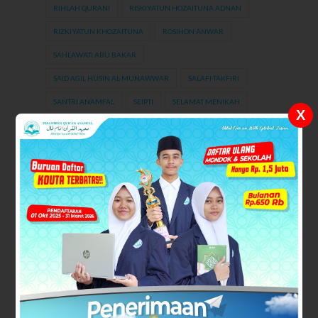
RIHLAH QURANI
RISKIYATUN HOZAITUNA ADNAN
RIZKIYATUN KHOZAITUNA
ROSIHON ANWAR
SAHLAWATI ABU BAKAR
SAID AGIL HUSIN AL-MUNAWWAR
SALAFI TAKFIRI
SANTRI ANAMFAL
SEIPTI
SELAMAT MENIKAH
X
SELAMAT WISUDA
SEMINAR TAFSIR QURAN
SENI
SHORT COURSE
SILATURRAHIM
SINGAPURA
STRUKTUR AL QURAN
SURAH AL-FALAQ
SURAH AL-MULK
SURAH AL-WAQIAH
SURAH AN-NAAS
SURAH AR-RAHMAN
SURAH YASIN
SUTRIA DIRGA
SYAIKH MUHAMMAD HUSAIN AZ ZAHABI
SYARAT MUFASSIR
SYAZA NADA LIANA
TADABBUR QURAN
TAFSIR AHKAM (HUKUM)