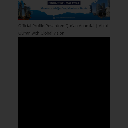
Official Profile Pesantren Qur'an Anamfal | Ahlul
Qur'an with Global Vision