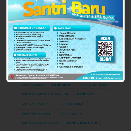
TAFSIR AL FATIHAH
TAFSIR AL-BAQARAH
TAFSIR AN-NUR
TAFSIR AR RAHMAN [55]
TAFSIR AR-RUM
TAFSIR ARAB
TAFSIR ASIA TENGGARA
TAFSIR CERAI
TAFSIR CINTA
TAFSIR JUZ AMMA
TAFSIR KEBANGSAAN
TAFSIR KESEHATAN
TAFSIR KLASIK
TAFSIR MAUDHUI
TAFSIR MODERN
TAFSIR NABI MUHAMMAD SAW
TAFSIR NABI RASUL
TAFSIR NEGERA
TAFSIR NIKAH
TAFSIR NUSANTARA
TAFSIR NUSANTARA FAISAL HILMI
TAFSIR OBAT
TAFSIR PARIWISATA
TAFSIR PENDIDIKAN
TAFSIR PERNIKAHAN
TAFSIR POLIGAMI
TAFSIR QUR'AN PROGRAM
TAFSIR QURAN EVENT