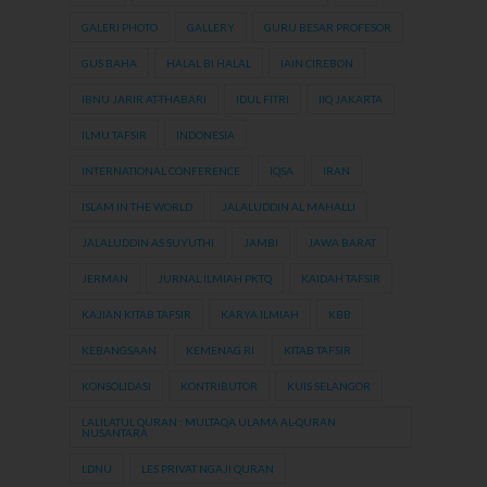
GALERI PHOTO
GALLERY
GURU BESAR PROFESOR
GUS BAHA
HALAL BI HALAL
IAIN CIREBON
IBNU JARIR AT-THABARI
IDUL FITRI
IIQ JAKARTA
ILMU TAFSIR
INDONESIA
INTERNATIONAL CONFERENCE
IQSA
IRAN
ISLAM IN THE WORLD
JALALUDDIN AL MAHALLI
JALALUDDIN AS SUYUTHI
JAMBI
JAWA BARAT
JERMAN
JURNAL ILMIAH PKTQ
KAIDAH TAFSIR
KAJIAN KITAB TAFSIR
KARYA ILMIAH
KBB
KEBANGSAAN
KEMENAG RI
KITAB TAFSIR
KONSOLIDASI
KONTRIBUTOR
KUIS SELANGOR
LALILATUL QURAN : MULTAQA ULAMA AL-QURAN
NUSANTARA
LDNU
LES PRIVAT NGAJI QURAN