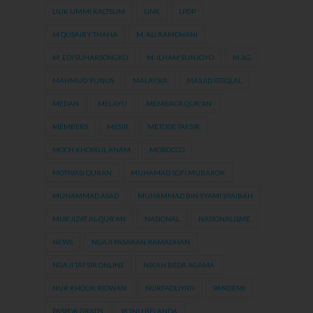
LILIK UMMI KALTSUM
LINK
LPDP
M QUSAIRY THAHA
M. ALI RAMDHANI
M. EDI SUHARSONGKO
M. ILHAM SUNJOYO
M.AG
MAHMUD YUNUS
MALAYSIA
MASJID ISTIQLAL
MEDAN
MELAYU
MEMBACA QUR'AN
MEMBERS
MESIR
METODE TAFSIR
MOCH KHOIRUL ANAM
MOROCCO
MOTIVASI QURAN
MUHAMAD SOFI MUBAROK
MUHAMMAD ASAD
MUHAMMAD BIN SYAMI SYAIBAH
MUKJIZAT AL-QUR'AN
NASIONAL
NASIONALISME
NEWS
NGAJI PASARAN RAMADHAN
NGAJI TAFSIR ONLINE
NIKAH BEDA AGAMA
NUR KHOLIK RIDWAN
NURFADLIYATI
PANDEMI
PASPOR GRATIS
PCINU BELANDA