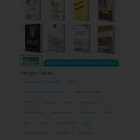
Kategori Tulisan
ABDUL HAYY FARMAWI
ACEH
ACHMAD BRIAN ATHOILLAH
ADE JAMARUDIN
AFRICA
AGENDA
AICIS
ALI NURDIN
AMSTERDAM
ANAK YATIM
ANGGOTA
ASEAN
ASIA
AUDIO
BACA KITAB
BALI
BANK MASALAH
BANTEN
BEASISWA