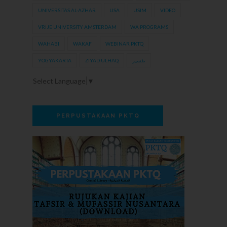
UNIVERSITAS AL-AZHAR
USA
USIM
VIDEO
VRIJE UNIVERSITY AMSTERDAM
WA PROGRAMS
WAHABI
WAKAF
WEBINAR PKTQ
YOGYAKARTA
ZIYAD ULHAQ
تفسير
Select Language
▼
PERPUSTAKAAN PKTQ