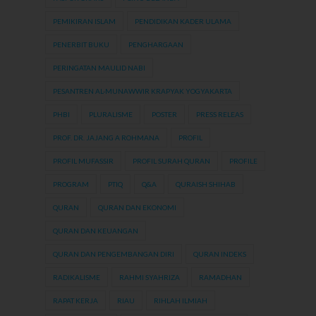
PEMIKIRAN ISLAM
PENDIDIKAN KADER ULAMA
PENERBIT BUKU
PENGHARGAAN
PERINGATAN MAULID NABI
PESANTREN AL-MUNAWWIR KRAPYAK YOGYAKARTA
PHBI
PLURALISME
POSTER
PRESS RELEAS
PROF. DR. JAJANG A ROHMANA
PROFIL
PROFIL MUFASSIR
PROFIL SURAH QURAN
PROFILE
PROGRAM
PTIQ
Q&A
QURAISH SHIHAB
QURAN
QURAN DAN EKONOMI
QURAN DAN KEUANGAN
QURAN DAN PENGEMBANGAN DIRI
QURAN INDEKS
RADIKALISME
RAHMI SYAHRIZA
RAMADHAN
RAPAT KERJA
RIAU
RIHLAH ILMIAH