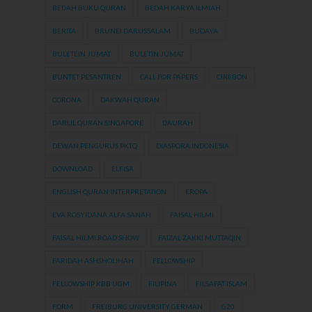
BEDAH BUKU QURAN
BEDAH KARYA ILMIAH
BERITA
BRUNEI DARUSSALAM
BUDAYA
BULETEIN JUMAT
BULETIN JUMAT
BUNTET PESANTREN
CALL FOR PAPERS
CIREBON
CORONA
DAKWAH QURAN
DARUL QURAN SINGAPORE
DAURAH
DEWAN PENGURUS PKTQ
DIASPORA INDONESIA
DOWNLOAD
ELFISA
ENGLISH QURAN INTERPRETATION
EROPA
EVA ROSYIDANA ALFA SANAH
FAISAL HILMI
FAISAL HILMI ROAD SHOW
FAIZAL ZAKKI MUTTAQIN
FARIDAH ASHSHOLIHAH
FELLOWSHIP
FELLOWSHIP KBB UGM
FILIPINA
FILSAFAT ISLAM
FORM
FREIBURG UNIVERSITY GERMAN
G20