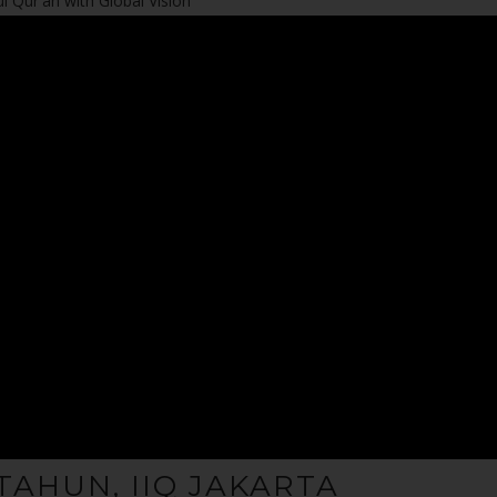
l Qur'an with Global Vision
TAHUN, IIQ JAKARTA