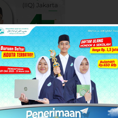
ksi 45 Tahun, IIQ Jakarta
afidzah saja, namun juga berstatus sarjana strata 1, dari
lulusan IIQ pun tlah berkiprah di pelbagai bidang, baik
parent", namun IIQ tetap tegar dan mandiri serta semakin