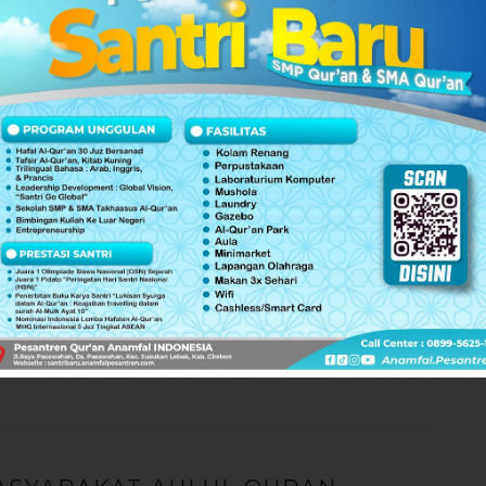
dah ke "lain hati". Pengurangan program tahfiz dan mata
ma mahasiswi (sebelumnya hanya mahasiswa saja), membuat
IQ.
cul STIQ al-Hikam Depok sebagai pendamping dan pelipur
 mesra;
Sakinah, Mawaddah
dan
Rahmah
, tetap konsisten di
kota, untuk Nusantara, aamiin...
 45 Tahun, IIQ Jakarta