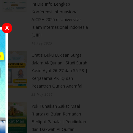
Ini Dia Info Lengkap
Konferensi Internasional
AICIS+ 2025 di Universitas
Islam Internasional Indonesia
X
(UIII)!
14 Aug 2025
Gratis Buku Lukisan Surga
dalam Al-Qur'an : Studi Surah
Yasin Ayat 26-27 dan 55-58 |
Kerjasama PKTQ dan
Pesantren Qur'an Anamfal
22 May 2025
Yuk Tunaikan Zakat Maal
(Harta) di Bulan Ramadan
Berlipat Pahala | Pendidikan
dan Dakwah Al-Qur'an