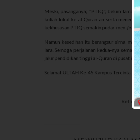
Meski, pasanganya; "PTIQ", belum lama pin
kuliah lokal ke-al-Quran-an serta meneri
kekhususan PTIQ semakin pudar, men-
firaq
I
Namun kesedihan itu berangsur sirna, mun
lara. Semoga perjalanan kedua-nya semakin
jalur pendidikan tinggi al-Quran di pusat ibu
Selamat ULTAH Ke-45 Kampus Tercinta.
Refleksi