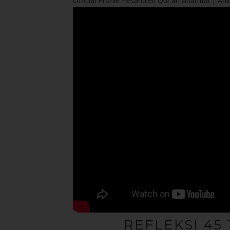
Official Profile Pesantren Qur'an Anamfal | Ahlu
REFLEKSI 45 