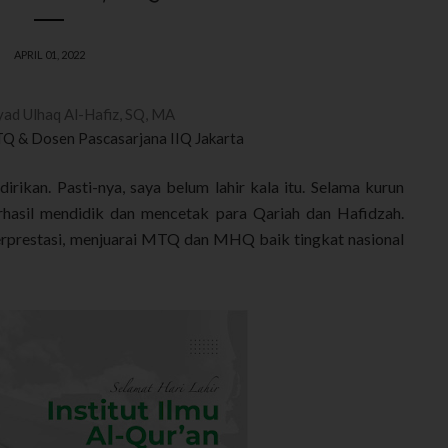
APRIL 01, 2022
yad Ulhaq Al-Hafiz, SQ, MA
Q & Dosen Pascasarjana IIQ Jakarta
dirikan. Pasti-nya, saya belum lahir kala itu. Selama kurun
rhasil mendidik dan mencetak para Qariah dan Hafidzah.
erprestasi, menjuarai MTQ dan MHQ baik tingkat nasional