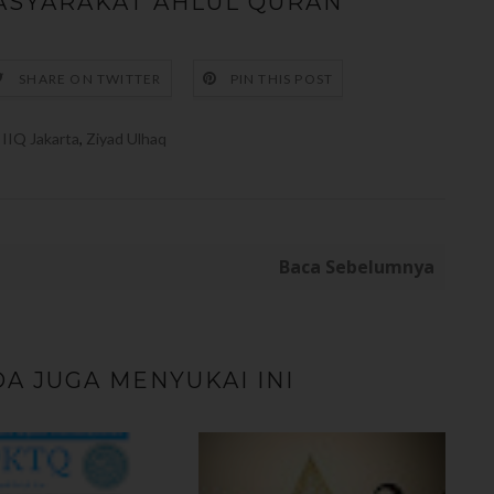
SYARAKAT AHLUL QURAN
SHARE ON TWITTER
PIN THIS POST
IIQ Jakarta
,
Ziyad Ulhaq
Baca Sebelumnya
A JUGA MENYUKAI INI