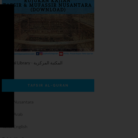
Central Library - المكتبة المركزية
TAFSIR AL-QURAN
Tafsir Nusantara
Tafsir Arab
Tafsir English