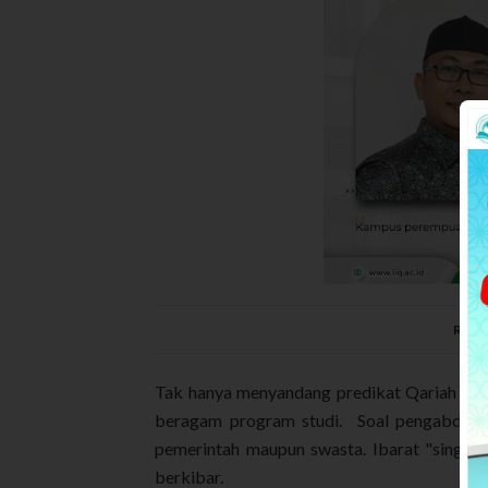
Refle
Tak hanya menyandang predikat Qariah dan H
beragam program studi. Soal pengabdian; 
pemerintah maupun swasta. Ibarat "single 
berkibar.